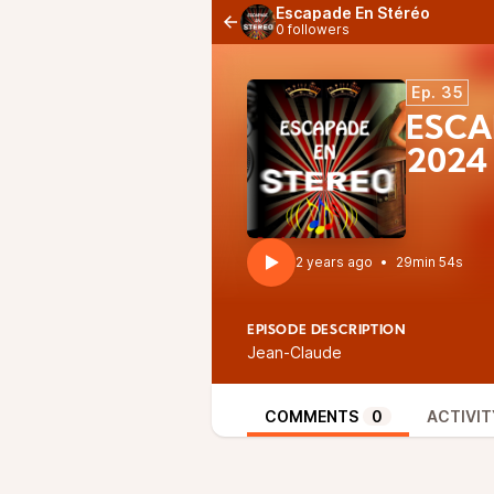
Escapade En Stéréo
0 followers
Ep. 35
ESCA
2024
2 years ago
•
29min 54s
EPISODE DESCRIPTION
Jean-Claude
COMMENTS
0
ACTIVIT