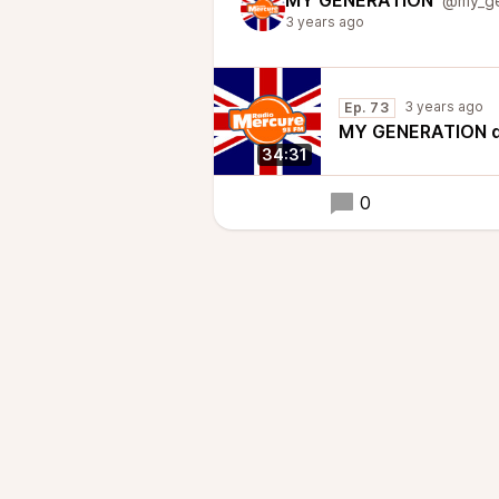
MY GENERATION
@my_ge
3 years ago
3 years ago
Ep. 73
MY GENERATION du
34:31
0