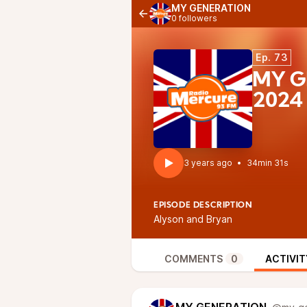
MY GENERATION
0 followers
Ep. 73
MY G
2024
3 years ago
•
34min 31s
EPISODE DESCRIPTION
Alyson and Bryan
COMMENTS
0
ACTIVIT