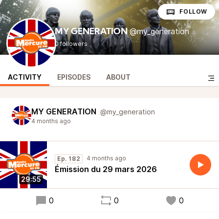
FOLLOW
@my_generation
MY GENERATION
0 followers
ACTIVITY
EPISODES
ABOUT
MY GENERATION
@my_generation
4 months ago
4 months ago
Ep. 182
Émission du 29 mars 2026
29:55
0
0
0